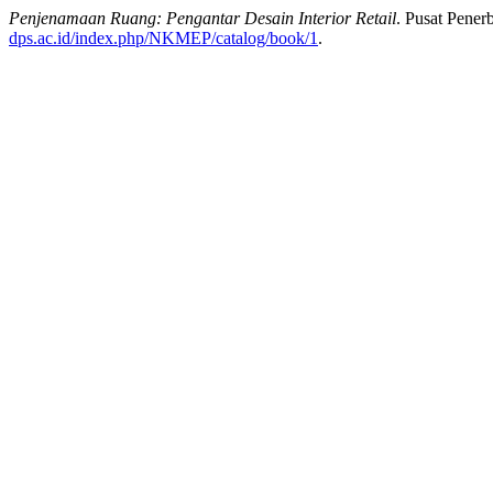
Penjenamaan Ruang: Pengantar Desain Interior Retail
. Pusat Pener
dps.ac.id/index.php/NKMEP/catalog/book/1
.